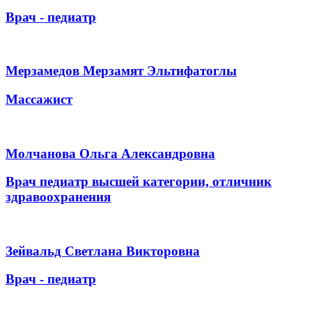
Врач - педиатр
Мерзамедов Мерзамят Эльтифатоглы
Массажист
Молчанова Ольга Александровна
Врач педиатр высшей категории, отличник
здравоохранения
Зейвальд Светлана Викторовна
Врач - педиатр