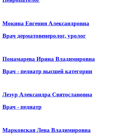
Мокина Евгения Александровна
Врач дерматовенеролог, уролог
Понамарева Ирина Владимировна
Врач - педиатр высшей категории
Лезур Александра Святославовна
Врач - педиатр
Марковская Лена Владимировна