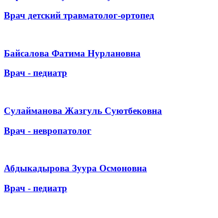
Врач детский травматолог-ортопед
Байсалова Фатима Нурлановна
Врач - педиатр
Сулайманова Жазгуль Суютбековна
Врач - невропатолог
Абдыкадырова Зуура Осмоновна
Врач - педиатр