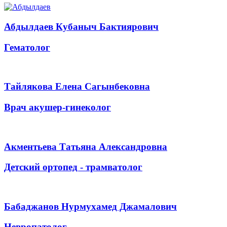
Абдылдаев Кубаныч Бактиярович
Гематолог
Тайлякова Елена Сагынбековна
Врач акушер-гинеколог
Акментьева Татьяна Александровна
Детский ортопед - трамватолог
Бабаджанов Нурмухамед Джамалович
Невропатолог