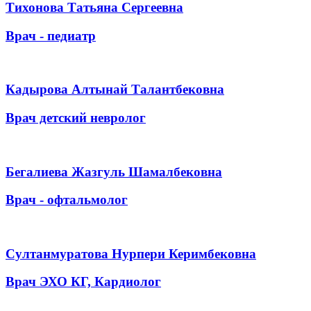
Тихонова Татьяна Сергеевна
Врач - педиатр
Кадырова Алтынай Талантбековна
Врач детский невролог
Бегалиева Жазгуль Шамалбековна
Врач - офтальмолог
Султанмуратова Нурпери Керимбековна
Врач ЭХО КГ, Кардиолог