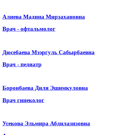
Алиева Мадина Мирзахановна
Врач - офтальмолог
Дюсебаева Мээргуль Сабырбаевна
Врач - педиатр
Боронбаева Диля Эшимкуловна
Врач гинеколог
Усекова Эльмира Абдилазизовна