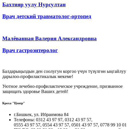
Бахтияр уулу Нурсултан
Врач детский травматолог-ортопед
Малёванная Валерия Александровна
Врач гастроэнтеролог
Балдарыңыздын ден соолугун коргоо үчүн түзүлгөн ыңгайлуу
дарылоо-профилактикалык мекеме!
Уютное лечебно-профилактическое учреждение, призванное
защищать здоровье Ваших детей!
Кроха "Центр"
г.Бишкек, ул. Ибраимова 84
Телефоны: 0312 43 97 97, 0312 43 97 57,
0555 43 97 57, 0554 43 97 57, 0501 43 97 57, 0778 99 10 01