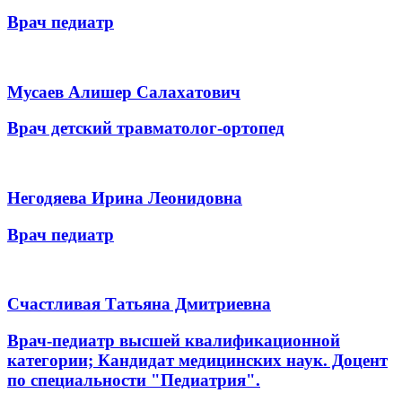
Врач педиатр
Мусаев Алишер Салахатович
Врач детский травматолог-ортопед
Негодяева Ирина Леонидовна
Врач педиатр
Счастливая Татьяна Дмитриевна
Врач-педиатр высшей квалификационной
категории; Кандидат медицинских наук. Доцент
по специальности "Педиатрия".