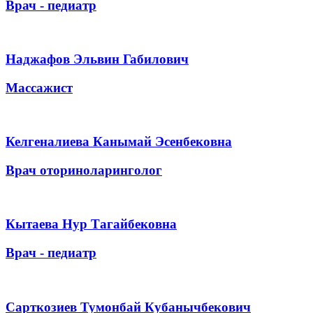
Врач - педиатр
Наджафов Эльвин Габилович
Массажист
Келгеналиева Канымай Эсенбековна
Врач оториноларинголог
Кытаева Нур Тагайбековна
Врач - педиатр
Сарткозиев Тумонбай Кубанычбекович