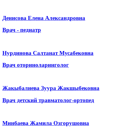
Денисова Елена Александровна
Врач - педиатр
Нурдинова Салтанат Мусабековна
Врач оториноларинголог
Жакыбалиева Зуура Жакшыбековна
Врач детский травматолог-ортопед
Минбаева Жамила Озгорушовна