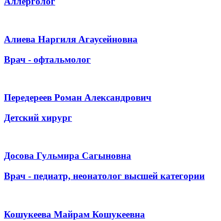
Аллерголог
Алиева Наргиля Агаусейновна
Врач - офтальмолог
Передереев Роман Александрович
Детский хирург
Досова Гульмира Сагыновна
Врач - педиатр, неонатолог высшей категории
Кошукеева Майрам Кошукеевна