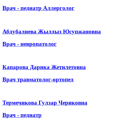
Врач - педиатр Аллерголог
Абдубалиева Жылдыз Юсупжановна
Врач - невропатолог
Капарова Дарика Жетилетовна
Врач травматолог-ортопед
Термечикова Гулзар Чериковна
Врач - педиатр