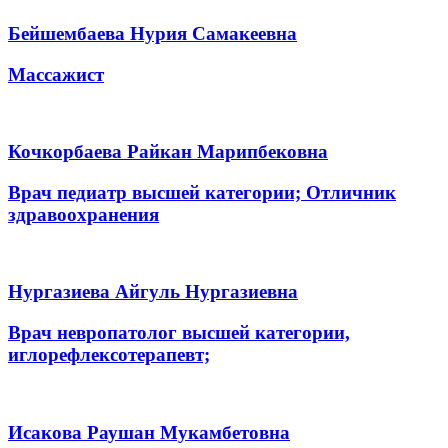
Бейшембаева Нурия Самакеевна
Массажист
Кочкорбаева Райкан Марипбековна
Врач педиатр высшей категории; Отличник
здравоохранения
Нургазиева Айгуль Нургазиевна
Врач невропатолог высшей категории,
иглорефлексотерапевт;
Исакова Раушан Мукамбетовна