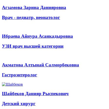
Агзамова Зарина Данияровна
Врач - педиатр, неонатолог
Ибраева Айнура Асанкадыровна
УЗИ врач высшей категории
Акматова Алтынай Салморбековна
Гастроэнтеролог
Шайбеков Данияр Рыспекович
Детский хирург